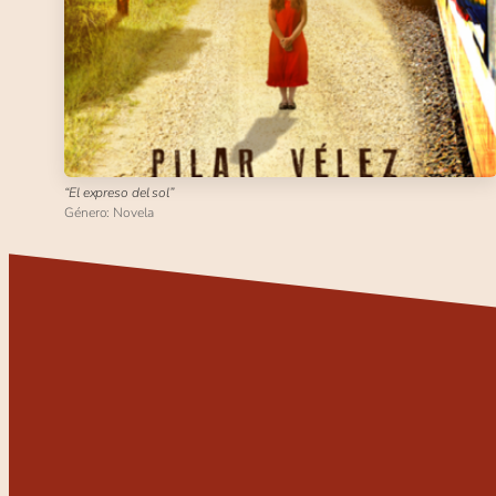
“El expreso del sol”
Género: Novela