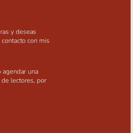
bras y deseas
 contacto con mis
o agendar una
b de lectores, por