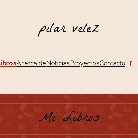
pilar velez
Libros
Acerca de
Noticias
Proyectos
Contacto
Fa
Mi Libros