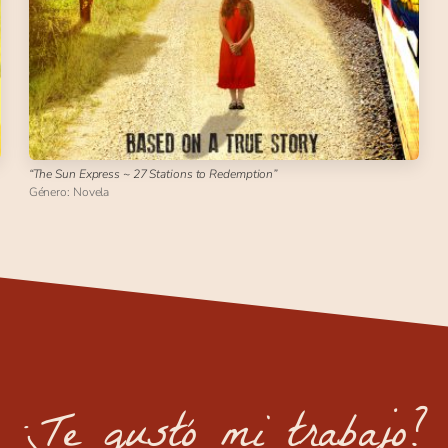
“The Sun Express ~ 27 Stations to Redemption”
Género: Novela
¿Te gustó mi trabajo?